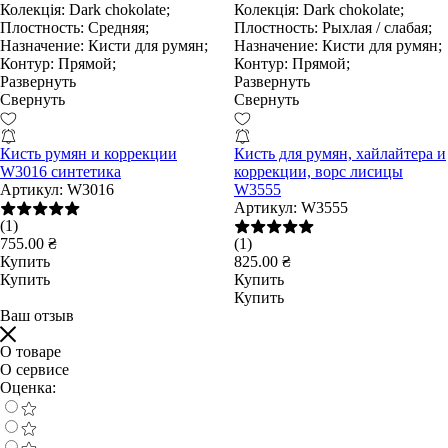
Колекція:
Dark chokolate;
Колекція:
Dark chokolate;
Плостность:
Средняя;
Плостность:
Рыхлая / слабая;
Назначение:
Кисти для румян;
Назначение:
Кисти для румян;
Контур:
Прямой;
Контур:
Прямой;
Развернуть
Развернуть
Свернуть
Свернуть
Кисть румян и коррекции
Кисть для румян, хайлайтера и
W3016 синтетика
коррекции, ворс лисицы
Артикул:
W3016
W3555
Артикул:
W3555
(1)
755.00 ₴
(1)
Купить
825.00 ₴
Купить
Купить
Купить
Ваш отзыв
О товаре
О сервисе
Оценка: