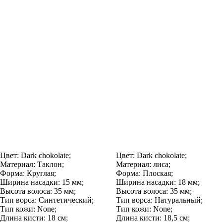
Цвет:
Dark chokolate;
Цвет:
Dark chokolate;
Материал:
Таклон;
Материал:
лиса;
Форма:
Круглая;
Форма:
Плоская;
Ширина насадки:
15 мм;
Ширина насадки:
18 мм;
Высота волоса:
35 мм;
Высота волоса:
35 мм;
Тип ворса:
Синтетический;
Тип ворса:
Натуральный;
Тип кожи:
None;
Тип кожи:
None;
Длина кисти:
18 см;
Длина кисти:
18,5 см;