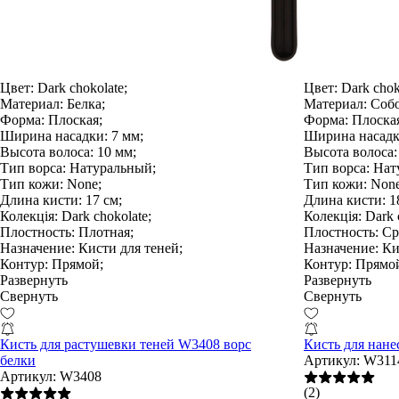
Цвет:
Dark chokolate;
Цвет:
Dark chok
Материал:
Белка;
Материал:
Собо
Форма:
Плоская;
Форма:
Плоская
Ширина насадки:
7 мм;
Ширина насадк
Высота волоса:
10 мм;
Высота волоса:
Тип ворса:
Натуральный;
Тип ворса:
Нат
Тип кожи:
None;
Тип кожи:
None
Длина кисти:
17 см;
Длина кисти:
18
Колекція:
Dark chokolate;
Колекція:
Dark c
Плостность:
Плотная;
Плостность:
Ср
Назначение:
Кисти для теней;
Назначение:
Кис
Контур:
Прямой;
Контур:
Прямо
Развернуть
Развернуть
Свернуть
Свернуть
Кисть для растушевки теней W3408 ворс
Кисть для нане
белки
Артикул:
W311
Артикул:
W3408
(2)