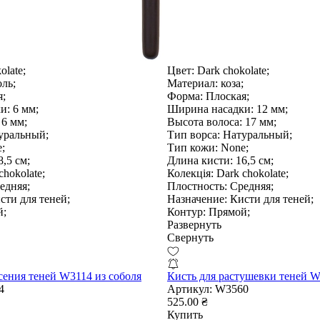
olate;
Цвет:
Dark chokolate;
ль;
Материал:
коза;
;
Форма:
Плоская;
и:
6 мм;
Ширина насадки:
12 мм;
6 мм;
Высота волоса:
17 мм;
уральный;
Тип ворса:
Натуральный;
;
Тип кожи:
None;
,5 см;
Длина кисти:
16,5 см;
hokolate;
Колекція:
Dark chokolate;
едняя;
Плостность:
Средняя;
ти для теней;
Назначение:
Кисти для теней;
й;
Контур:
Прямой;
Развернуть
Свернуть
сения теней W3114 из соболя
Кисть для растушевки теней W
4
Артикул:
W3560
525.00 ₴
Купить