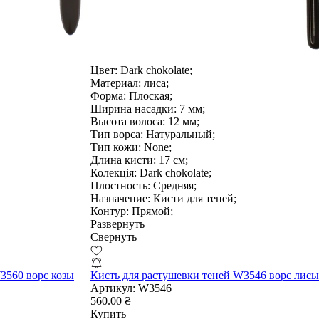
Цвет:
Dark chokolate;
Материал:
лиса;
Форма:
Плоская;
Ширина насадки:
7 мм;
Высота волоса:
12 мм;
Тип ворса:
Натуральный;
Тип кожи:
None;
Длина кисти:
17 см;
Колекція:
Dark chokolate;
Плостность:
Средняя;
Назначение:
Кисти для теней;
Контур:
Прямой;
Развернуть
Свернуть
3560 ворс козы
Кисть для растушевки теней W3546 ворс лисы
Артикул:
W3546
560.00 ₴
Купить