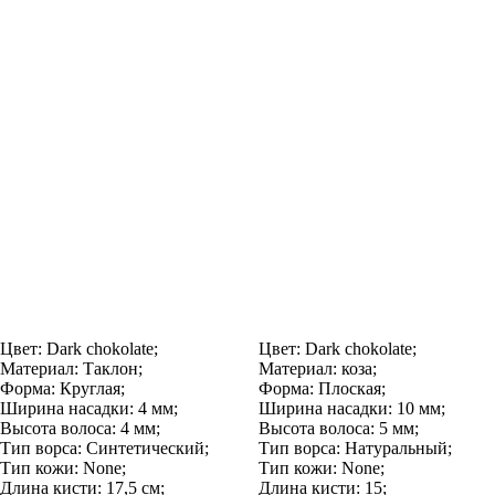
Цвет:
Dark chokolate;
Цвет:
Dark chokolate;
Материал:
Таклон;
Материал:
коза;
Форма:
Круглая;
Форма:
Плоская;
Ширина насадки:
4 мм;
Ширина насадки:
10 мм;
Высота волоса:
4 мм;
Высота волоса:
5 мм;
Тип ворса:
Синтетический;
Тип ворса:
Натуральный;
Тип кожи:
None;
Тип кожи:
None;
Длина кисти:
17,5 см;
Длина кисти:
15;