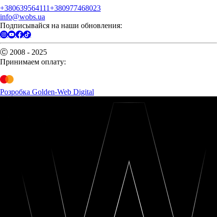
+380639564111
+380977468023
info@wobs.ua
Подписывайся на наши обновления:
Ⓒ 2008 - 2025
Принимаем оплату:
Розробка Golden-Web Digital