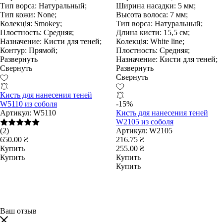
Тип ворса:
Натуральный;
Ширина насадки:
5 мм;
Тип кожи:
None;
Высота волоса:
7 мм;
Колекція:
Smokey;
Тип ворса:
Натуральный;
Плостность:
Средняя;
Длина кисти:
15,5 см;
Назначение:
Кисти для теней;
Колекція:
White line;
Контур:
Прямой;
Плостность:
Средняя;
Развернуть
Назначение:
Кисти для теней;
Свернуть
Развернуть
Свернуть
Кисть для нанесения теней
W5110 из соболя
-15%
Артикул:
W5110
Кисть для нанесения теней
W2105 из соболя
(2)
Артикул:
W2105
650.00 ₴
216.75 ₴
Купить
255.00 ₴
Купить
Купить
Купить
Ваш отзыв