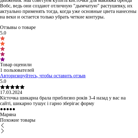
движения. Мы советуем купить кисточки для макияжа бренда
Вобс, ведь они создают отличную "дымчатую" растушевку, их
актуально применять тогда, когда уже основные цвета нанесены
на веки и остается только убрать четкие контуры.
Отзывы о товаре
5.0
Товар оценили
1 пользователей
Авторизируйтесь, чтобы оставить отзыв
5.0
17.03.2024
Кісточка шикарна брала приблизно років 3-4 назад у вас на
сайті, шикарно тушує і гарно зберігає форму
●
●
●
●
●
Маряна
Похожие товары