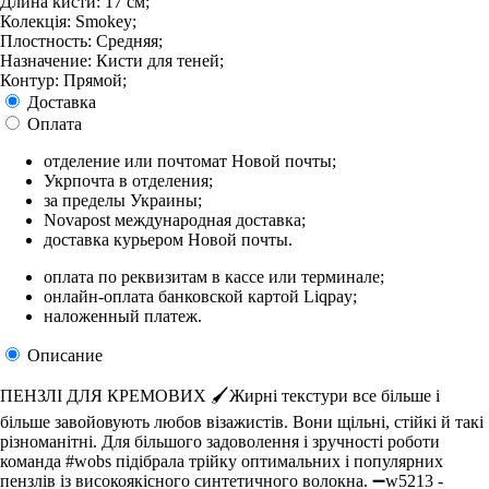
Длина кисти: 17 см;
Колекція: Smokey;
Плостность: Средняя;
Назначение: Кисти для теней;
Контур: Прямой;
Доставка
Оплата
отделение или почтомат Новой почты;
Укрпочта в отделения;
за пределы Украины;
Novapost международная доставка;
доставка курьером Новой почты.
оплата по реквизитам в кассе или терминале;
онлайн-оплата банковской картой Liqpay;
наложенный платеж.
Описание
ПЕНЗЛІ ДЛЯ КРЕМОВИХ 🖌Жирні текстури все більше і
більше завойовують любов візажистів. Вони щільні, стійкі й такі
різноманітні. Для більшого задоволення і зручності роботи
команда #wobs підібрала трійку оптимальних і популярних
пензлів із високоякісного синтетичного волокна. ➖w5213 -