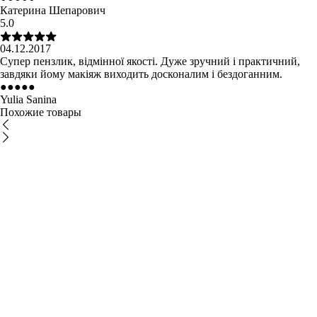
Катерина Шепарович
5.0
04.12.2017
Супер пензлик, відмінної якості. Дуже зручний і практичний,
завдяки йому макіяж виходить досконалим і бездоганним.
●
●
●
●
●
Yulia Sanina
Похожие товары