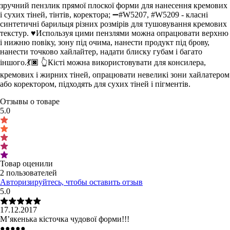
зручний пензлик прямої плоскої форми для нанесення кремових
і сухих тіней, тінтів, коректора; ➖#W5207, #W5209 - класні
синтетичні барильця різних розмірів для тушовування кремових
текстур. ♥️Используя цими пензлями можна опрацювати верхню
і нижню повіку, зону під очима, нанести продукт під брову,
нанести точково хайлайтер, надати блиску губам і багато
іншого.💃🏿 👆Кісті можна використовувати для консилера,
кремових і жирних тіней, опрацювати невеликі зони хайлатером
або коректором, підходять для сухих тіней і пігментів.
Отзывы о товаре
5.0
Товар оценили
2 пользователей
Авторизируйтесь, чтобы оставить отзыв
5.0
17.12.2017
М’якенька кісточка чудової форми!!!
●
●
●
●
●