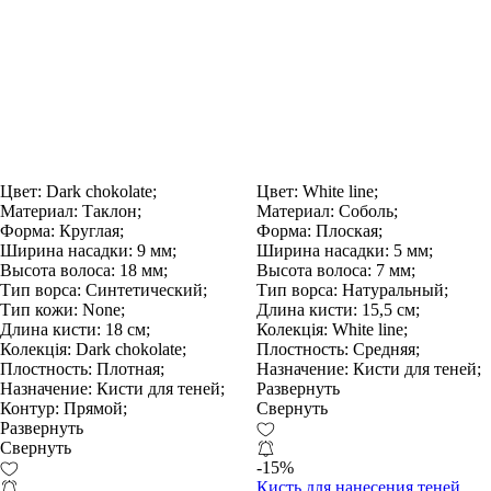
Цвет:
Dark chokolate;
Цвет:
White line;
Материал:
Таклон;
Материал:
Соболь;
Форма:
Круглая;
Форма:
Плоская;
Ширина насадки:
9 мм;
Ширина насадки:
5 мм;
Высота волоса:
18 мм;
Высота волоса:
7 мм;
Тип ворса:
Синтетический;
Тип ворса:
Натуральный;
Тип кожи:
None;
Длина кисти:
15,5 см;
Длина кисти:
18 см;
Колекція:
White line;
Колекція:
Dark chokolate;
Плостность:
Средняя;
Плостность:
Плотная;
Назначение:
Кисти для теней;
Назначение:
Кисти для теней;
Развернуть
Контур:
Прямой;
Свернуть
Развернуть
Свернуть
-15%
Кисть для нанесения теней