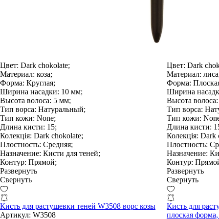
Цвет:
Dark chokolate;
Цвет:
Dark chok
Материал:
коза;
Материал:
лиса
Форма:
Круглая;
Форма:
Плоская
Ширина насадки:
10 мм;
Ширина насадк
Высота волоса:
5 мм;
Высота волоса:
Тип ворса:
Натуральный;
Тип ворса:
Нат
Тип кожи:
None;
Тип кожи:
None
Длина кисти:
15;
Длина кисти:
15
Колекція:
Dark chokolate;
Колекція:
Dark c
Плостность:
Средняя;
Плостность:
Ср
Назначение:
Кисти для теней;
Назначение:
Кис
Контур:
Прямой;
Контур:
Прямо
Развернуть
Развернуть
Свернуть
Свернуть
Кисть для растушевки теней W3508 ворс козы
Кисть для рас
Артикул:
W3508
плоская форма,