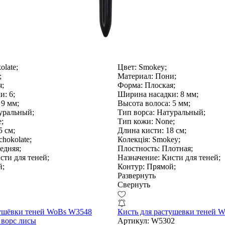
olate;
Цвет:
Smokey;
;
Материал:
Пони;
;
Форма:
Плоская;
и:
6;
Ширина насадки:
8 мм;
9 мм;
Высота волоса:
5 мм;
уральный;
Тип ворса:
Натуральный;
;
Тип кожи:
None;
 см;
Длина кисти:
18 см;
hokolate;
Колекція:
Smokey;
едняя;
Плостность:
Плотная;
ти для теней;
Назначение:
Кисти для теней;
й;
Контур:
Прямой;
Развернуть
Свернуть
тушёвки теней WoBs W3548
Кисть для растушевки теней W
 ворс лисы
Артикул:
W5302