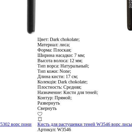
Цвет:
Dark chokolate;
Материал:
лиса;
Форма:
Плоская;
Ширина насадки:
7 мм;
Высота волоса:
12 мм;
Тип ворса:
Натуральный;
Тип кожи:
None;
Длина кисти:
17 см;
Колекція:
Dark chokolate;
Плостность:
Средняя;
Назначение:
Кисти для теней;
Контур:
Прямой;
Развернуть
Свернуть
5302 ворс пони
Кисть для растушевки теней W3546 ворс лисы
Артикул:
W3546