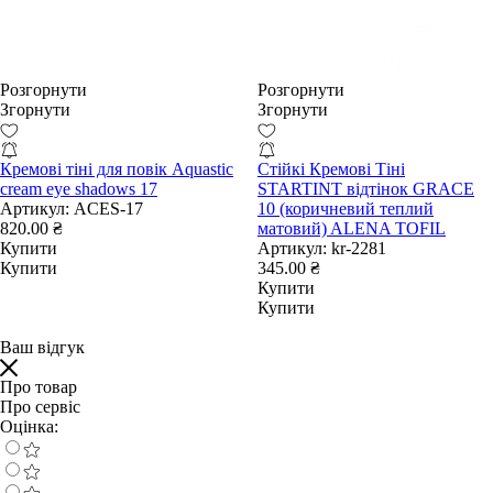
Розгорнути
Розгорнути
Згорнути
Згорнути
Кремові тіні для повік Aquastic
Стійкі Кремові Тіні
cream eye shadows 17
STARTINT відтінок GRACE
Артикул:
ACES-17
10 (коричневий теплий
820.00 ₴
матовий) ALENA TOFIL
Купити
Артикул:
kr-2281
Купити
345.00 ₴
Купити
Купити
Ваш відгук
Про товар
Про сервіс
Оцінка: