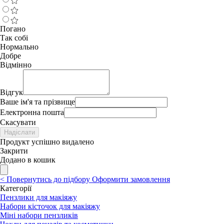
Погано
Так собі
Нормально
Добре
Відмінно
Відгук
Ваше ім'я та прізвище
Електронна пошта
Скасувати
Надіслати
Продукт успішно видалено
Закрити
Додано в кошик
<
Повернутись до підбору
Оформити замовлення
Категорії
Пензлики для макіяжу
Набори кісточок для макіяжу
Міні набори пензликів