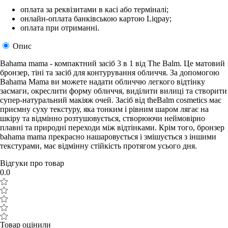
оплата за реквізитами в касі або терміналі;
онлайн-оплата банківською картою Liqpay;
оплата при отриманні.
Опис
Bahama mama - компактний засіб 3 в 1 від The Balm. Це матовий
бронзер, тіні та засіб для контурування обличчя. За допомогою
Bahama Mama ви можете надати обличчю легкого відтінку
засмаги, окреслити форму обличчя, виділити вилиці та створити
супер-натуральний макіяж очей. Засіб від theBalm cosmetics має
приємну суху текстуру, яка тонким і рівним шаром лягає на
шкіру та відмінно розтушовується, створюючи неймовірно
плавні та природні переходи між відтінками. Крім того, бронзер
bahama mama прекрасно нашаровується і змішується з іншими
текстурами, має відмінну стійкість протягом усього дня.
Відгуки про товар
0.0
Товар оцінили