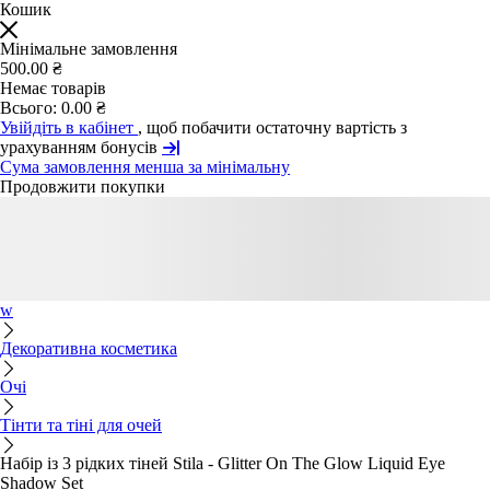
Кошик
Мінімальне замовлення
500.00 ₴
Немає товарів
Всього:
0.00 ₴
Увійдіть в кабінет
, щоб побачити остаточну вартість з
урахуванням бонусів
Сума замовлення менша за мінімальну
Продовжити покупки
w
Декоративна косметика
Очі
Тінти та тіні для очей
Набір із 3 рідких тіней Stila - Glitter On The Glow Liquid Eye
Shadow Set