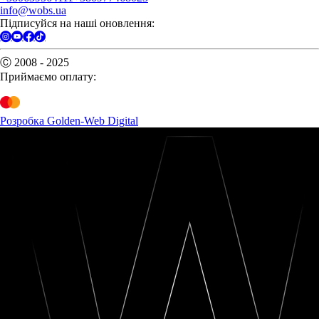
info@wobs.ua
Підписуйся на наші оновлення:
Ⓒ 2008 - 2025
Приймаємо оплату:
Розробка Golden-Web Digital