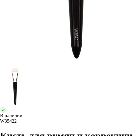
В наличии
W35422
Кисть для румян и коррекции